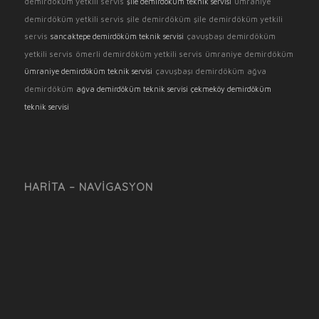
demirdöküm yetkili servis
ümraniye
şile demirdöküm teknik servisi
demirdöküm yetkili servis
şile demirdöküm
şile demirdöküm yetkili
servis
çavuşbaşı demirdöküm
sancaktepe demirdöküm teknik servisi
yetkili servis
ömerli demirdöküm yetkili servis
ümraniye demirdöküm
çavuşbaşı demirdöküm
ağva
ümraniye demirdöküm teknik servisi
demirdöküm
ağva demirdöküm teknik servisi
çekmeköy demirdöküm
teknik servisi
HARITA – NAVIGASYON