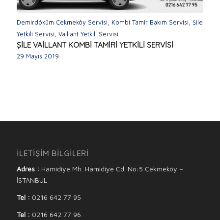
Demirdöküm Çekmeköy Servisi
,
Kombi Tamir Bakım Servisi
,
Şile
Yetkili Servisi
,
Vaillant Yetkili Servisi
ŞİLE VAİLLANT KOMBİ TAMİRİ YETKİLİ SERVİSİ
29 Mayıs 2019
İLETİŞİM BİLGİLERİ
Adres :
Hamidiye Mh. Hamidiye Cd. No:5 Çekmeköy –
İSTANBUL
Tel :
0216 642 77 95
Tel :
0216 642 77 96