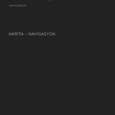
demirdöküm
HARITA – NAVIGASYON