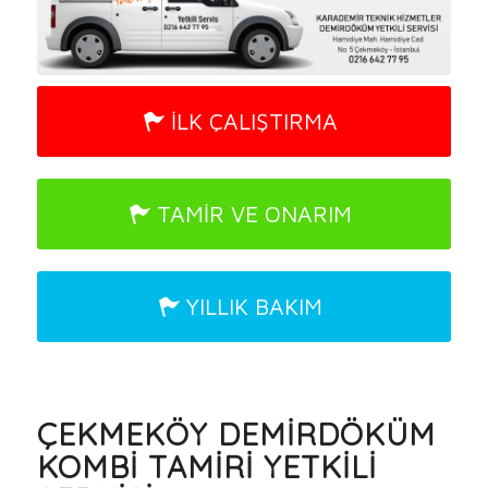
İLK ÇALIŞTIRMA
TAMİR VE ONARIM
YILLIK BAKIM
ÇEKMEKÖY DEMİRDÖKÜM
KOMBİ TAMİRİ YETKİLİ