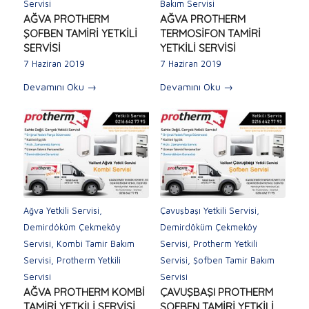
Servisi
Bakım Servisi
AĞVA PROTHERM
AĞVA PROTHERM
ŞOFBEN TAMİRİ YETKİLİ
TERMOSİFON TAMİRİ
SERVİSİ
YETKİLİ SERVİSİ
7 Haziran 2019
7 Haziran 2019
Devamını Oku
→
Devamını Oku
→
Ağva Yetkili Servisi
,
Çavuşbaşı Yetkili Servisi
,
Demirdöküm Çekmeköy
Demirdöküm Çekmeköy
Servisi
,
Kombi Tamir Bakım
Servisi
,
Protherm Yetkili
Servisi
,
Protherm Yetkili
Servisi
,
Şofben Tamir Bakım
Servisi
Servisi
AĞVA PROTHERM KOMBİ
ÇAVUŞBAŞI PROTHERM
TAMİRİ YETKİLİ SERVİSİ
ŞOFBEN TAMİRİ YETKİLİ