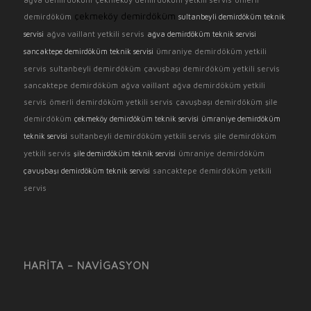
çekmeköy demirdöküm
demirdöküm
sultanbeyli demirdöküm teknik
ağva vaillant yetkili servis
servisi
ağva demirdöküm teknik servisi
ümraniye demirdöküm yetkili
sancaktepe demirdöküm teknik servisi
servis
sultanbeyli demirdöküm
çavuşbaşı demirdöküm yetkili servis
sancaktepe demirdöküm
ağva vaillant
ağva demirdöküm yetkili
servis
ömerli demirdöküm yetkili servis
çavuşbaşı demirdöküm
şile
demirdöküm
çekmeköy demirdöküm teknik servisi
ümraniye demirdöküm
sultanbeyli demirdöküm yetkili servis
şile demirdöküm
teknik servisi
yetkili servis
ümraniye demirdöküm
şile demirdöküm teknik servisi
sancaktepe demirdöküm yetkili
çavuşbaşı demirdöküm teknik servisi
servis
HARITA – NAVIGASYON