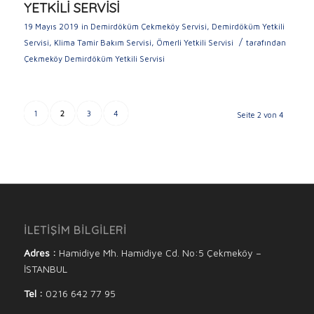
YETKİLİ SERVİSİ
19 Mayıs 2019
in
Demirdöküm Çekmeköy Servisi
,
Demirdöküm Yetkili
/
Servisi
,
Klima Tamir Bakım Servisi
,
Ömerli Yetkili Servisi
tarafından
Çekmeköy Demirdöküm Yetkili Servisi
1
2
3
4
Seite 2 von 4
İLETİŞİM BİLGİLERİ
Adres :
Hamidiye Mh. Hamidiye Cd. No:5 Çekmeköy –
İSTANBUL
Tel :
0216 642 77 95