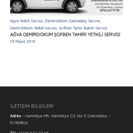
Ağva Yetkili Servisi
,
Demirdöküm Çekmeköy Servisi
,
Demirdöküm Yetkili Servisi
,
Şofben Tamir Bakım Servisi
AĞVA DEMİRDÖKÜM ŞOFBEN TAMİRİ YETKİLİ SERVİSİ
19 Mayıs 2019
İLETİŞİM BİLGİLERİ
Adres :
Hamidiye Mh. Hamidiye Cd. No:5 Çekmeköy –
İSTANBUL
Tel :
0216 642 77 95