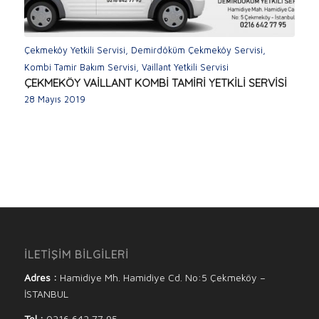
Çekmeköy Yetkili Servisi
,
Demirdöküm Çekmeköy Servisi
,
Kombi Tamir Bakım Servisi
,
Vaillant Yetkili Servisi
ÇEKMEKÖY VAİLLANT KOMBİ TAMİRİ YETKİLİ SERVİSİ
28 Mayıs 2019
İLETİŞİM BİLGİLERİ
Adres :
Hamidiye Mh. Hamidiye Cd. No:5 Çekmeköy –
İSTANBUL
Tel :
0216 642 77 95