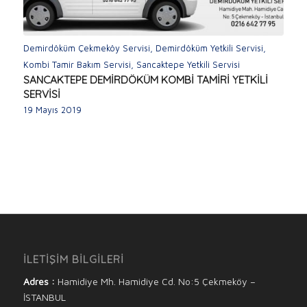
Demirdöküm Çekmeköy Servisi
,
Demirdöküm Yetkili Servisi
,
Kombi Tamir Bakım Servisi
,
Sancaktepe Yetkili Servisi
SANCAKTEPE DEMİRDÖKÜM KOMBİ TAMİRİ YETKİLİ
SERVİSİ
19 Mayıs 2019
İLETİŞİM BİLGİLERİ
Adres :
Hamidiye Mh. Hamidiye Cd. No:5 Çekmeköy –
İSTANBUL