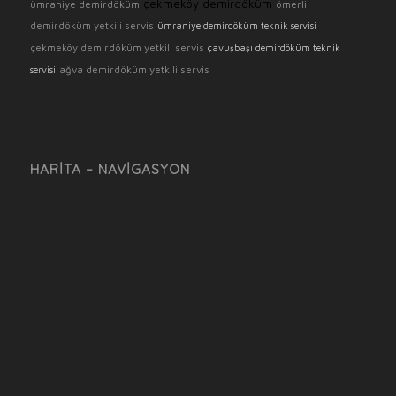
çekmeköy demirdöküm
ümraniye demirdöküm
ömerli
demirdöküm yetkili servis
ümraniye demirdöküm teknik servisi
çekmeköy demirdöküm yetkili servis
çavuşbaşı demirdöküm teknik
ağva demirdöküm yetkili servis
servisi
HARITA – NAVIGASYON