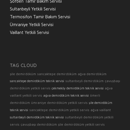
Şofben Tamir Bakım Servisi
Sultanbeyli Yetkili Servisi
Termosifon Tamir Bakım Servisi
Ümraniye Yetkili Servisi
Vaillant Yetkili Servisi
TAG CLOUD
şile demirdöküm
sancaktepe demirdöküm
ağva demirdöküm
sultanbeyli demirdöküm
çavuşbaşı
sancaktepe demirdöküm teknik servisi
demirdöküm yetkili servis
ağva
çekmeköy demirdöküm teknik servisi
vaillant yetkili servis
ömerli
ağva demirdöküm teknik servisi
demirdöküm
ümraniye demirdöküm yetkili servis
şile demirdöküm
sancaktepe demirdöküm yetkili servis
ağva vaillant
teknik servisi
sultanbeyli demirdöküm yetkili
sultanbeyli demirdöküm teknik servisi
servis
çavuşbaşı demirdöküm
şile demirdöküm yetkili servis