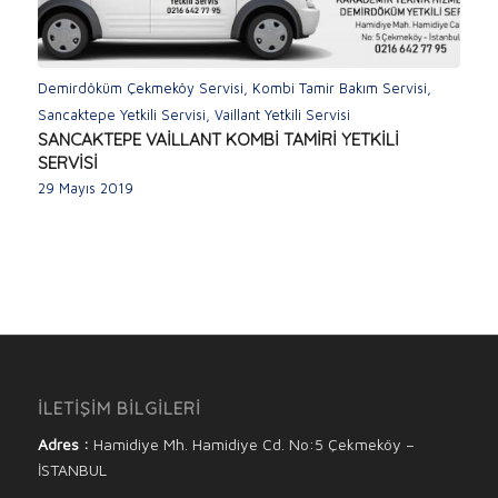
Demirdöküm Çekmeköy Servisi
,
Kombi Tamir Bakım Servisi
,
Sancaktepe Yetkili Servisi
,
Vaillant Yetkili Servisi
SANCAKTEPE VAİLLANT KOMBİ TAMİRİ YETKİLİ
SERVİSİ
29 Mayıs 2019
İLETİŞİM BİLGİLERİ
Adres :
Hamidiye Mh. Hamidiye Cd. No:5 Çekmeköy –
İSTANBUL