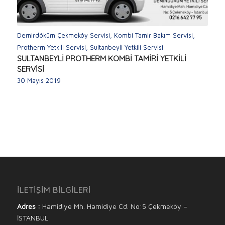
Demirdöküm Çekmeköy Servisi
,
Kombi Tamir Bakım Servisi
,
Protherm Yetkili Servisi
,
Sultanbeyli Yetkili Servisi
SULTANBEYLİ PROTHERM KOMBİ TAMİRİ YETKİLİ
SERVİSİ
30 Mayıs 2019
İLETİŞİM BİLGİLERİ
Adres :
Hamidiye Mh. Hamidiye Cd. No:5 Çekmeköy –
İSTANBUL