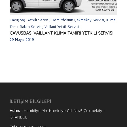
Çavuşbaşı Yetkili Servisi
,
Demirdöküm Çekmeköy Servisi
,
Klima
Tamir Bakım Servisi
,
Vaillant Yetkili Servisi
ÇAVUŞBAŞI VAİLLANT KLİMA TAMİRİ YETKİLİ SERVİSİ
29 Mayıs 2019
İLETİŞİM BİLGİLERİ
Adres :
Hamidiye Mh. Hamidiye Cd. No:5 Çekmeköy –
İSTANBUL
Tel :
0216 642 77 95