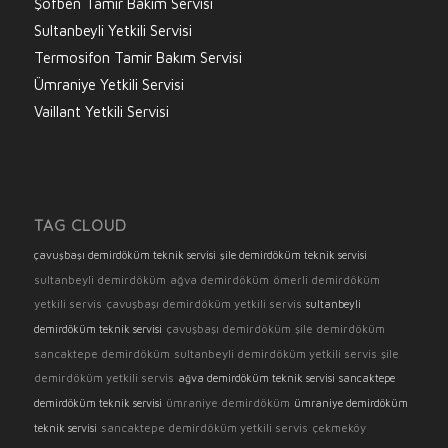
Şofben Tamir Bakım Servisi
Sultanbeyli Yetkili Servisi
Termosifon Tamir Bakım Servisi
Ümraniye Yetkili Servisi
Vaillant Yetkili Servisi
TAG CLOUD
çavuşbaşı demirdöküm teknik servisi
şile demirdöküm teknik servisi
sultanbeyli demirdöküm
ağva demirdöküm
ömerli demirdöküm
yetkili servis
çavuşbaşı demirdöküm yetkili servis
sultanbeyli
çavuşbaşı demirdöküm
şile demirdöküm
demirdöküm teknik servisi
sancaktepe demirdöküm
sultanbeyli demirdöküm yetkili servis
şile
demirdöküm yetkili servis
ağva demirdöküm teknik servisi
sancaktepe
ümraniye demirdöküm
demirdöküm teknik servisi
ümraniye demirdöküm
sancaktepe demirdöküm yetkili servis
çekmeköy
teknik servisi