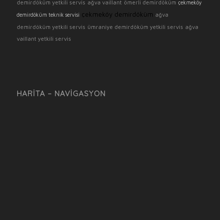
demirdöküm yetkili servis
ağva vaillant
ömerli demirdöküm
çekmeköy
çekmeköy demirdöküm
ağva
demirdöküm teknik servisi
demirdöküm yetkili servis
ümraniye demirdöküm yetkili servis
ağva
vaillant yetkili servis
HARITA – NAVIGASYON