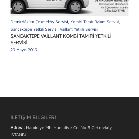
Demirdöküm Çekmeköy Servisi
,
Kombi Tamir Bakım Servisi
,
Sancaktepe Yetkili Servisi
,
Vaillant Yetkili Servisi
SANCAKTEPE VAİLLANT KOMBİ TAMİRİ YETKİLİ
SERVİSİ
29 Mayıs 2019
İLETİŞİM BİLGİLERİ
Adres :
Hamidiye Mh. Hamidiye Cd. No:5 Çekmeköy –
İSTANBUL