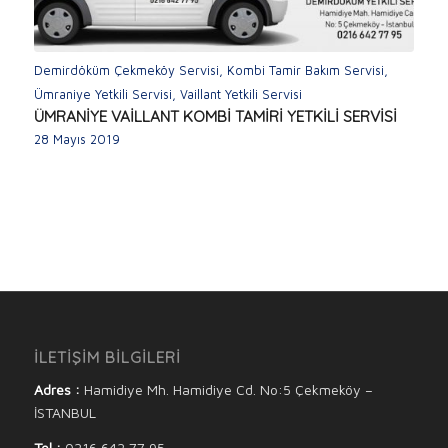
Demirdöküm Çekmeköy Servisi
,
Kombi Tamir Bakım Servisi
,
Ümraniye Yetkili Servisi
,
Vaillant Yetkili Servisi
ÜMRANİYE VAİLLANT KOMBİ TAMİRİ YETKİLİ SERVİSİ
28 Mayıs 2019
İLETİŞİM BİLGİLERİ
Adres :
Hamidiye Mh. Hamidiye Cd. No:5 Çekmeköy –
İSTANBUL
Tel :
0216 642 77 95